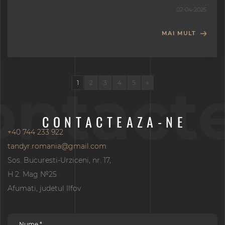
02-04-2025
MAI MULT
ontact
1
2
3
4
5
»
CONTACTEAZA-NE
+40 744 233 922
tandyr.romania@gmail.com
Sos. Bucuresti-Urziceni, nr. 17,
H 2. Mag №25
Afumati, judetul Ilfov