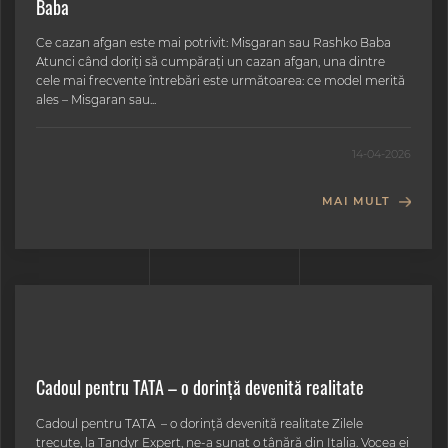
Baba
Ce cazan afgan este mai potrivit: Misgaran sau Rashko Baba
Atunci când doriți să cumpărați un cazan afgan, una dintre
cele mai frecvente întrebări este următoarea: ce model merită
ales – Misgaran sau...
14-04-2026
MAI MULT
Cadoul pentru TATA – o dorință devenită realitate
Cadoul pentru TATA – o dorință devenită realitate Zilele
trecute, la Tandyr Expert, ne-a sunat o tânără din Italia. Vocea ei