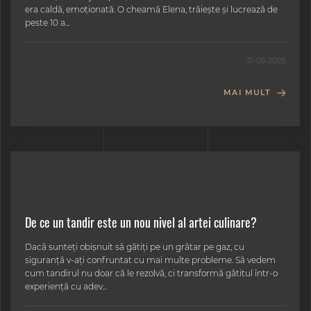
era caldă, emoționată. O cheamă Elena, trăiește și lucrează de
peste 10 a...
31-05-2025
MAI MULT
De ce un tandir este un nou nivel al artei culinare?
Dacă sunteți obișnuit să gătiți pe un grătar pe gaz, cu
siguranță v-ați confruntat cu mai multe probleme. Să vedem
cum tandirul nu doar că le rezolvă, ci transformă gătitul într-o
experiență cu adev...