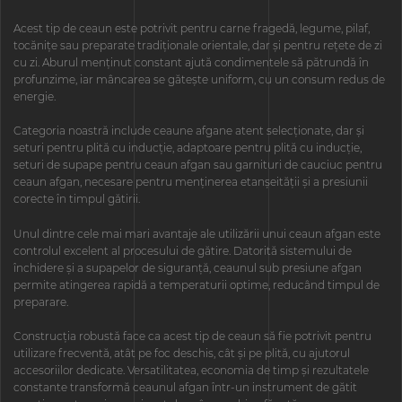
Acest tip de ceaun este potrivit pentru carne fragedă, legume, pilaf,
tocănițe sau preparate tradiționale orientale, dar și pentru rețete de zi
cu zi. Aburul menținut constant ajută condimentele să pătrundă în
profunzime, iar mâncarea se gătește uniform, cu un consum redus de
energie.
Categoria noastră include ceaune afgane atent selecționate, dar și
seturi pentru plită cu inducție, adaptoare pentru plită cu inducție,
seturi de supape pentru ceaun afgan sau garnituri de cauciuc pentru
ceaun afgan, necesare pentru menținerea etanșeității și a presiunii
corecte în timpul gătirii.
Unul dintre cele mai mari avantaje ale utilizării unui ceaun afgan este
controlul excelent al procesului de gătire. Datorită sistemului de
închidere și a supapelor de siguranță, ceaunul sub presiune afgan
permite atingerea rapidă a temperaturii optime, reducând timpul de
preparare.
Construcția robustă face ca acest tip de ceaun să fie potrivit pentru
utilizare frecventă, atât pe foc deschis, cât și pe plită, cu ajutorul
accesoriilor dedicate. Versatilitatea, economia de timp și rezultatele
constante transformă ceaunul afgan într-un instrument de gătit