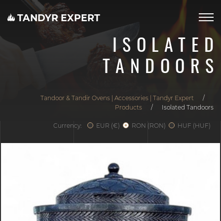
TANDYR EXPERT
ISOLATED
TANDOORS
Tandoor & Tandir Ovens | Accessories | Tandyr Expert
/
Products
/
Isolated Tandoors
Currency:
EUR (€)
RON (RON)
HUF (HUF)