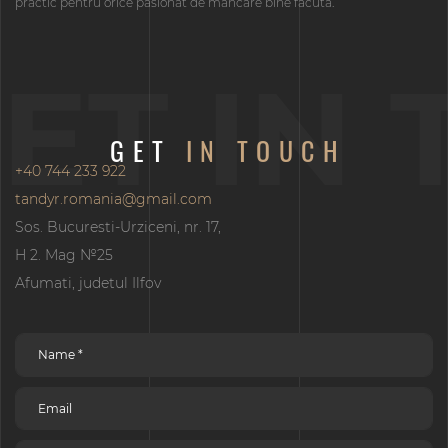
practic pentru orice pasionat de mâncare bine făcută.
ET IN
GET
IN TOUCH
+40 744 233 922
tandyr.romania@gmail.com
Sos. Bucuresti-Urziceni, nr. 17,
H 2. Mag №25
Afumati, judetul Ilfov