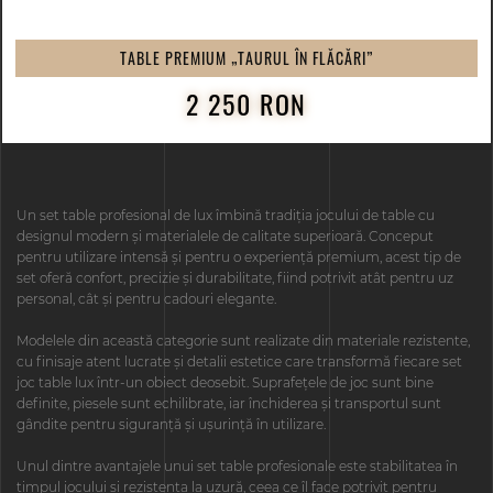
TABLE PREMIUM „TAURUL ÎN FLĂCĂRI”
2 250 RON
Un set table profesional de lux îmbină tradiția jocului de table cu
designul modern și materialele de calitate superioară. Conceput
pentru utilizare intensă și pentru o experiență premium, acest tip de
set oferă confort, precizie și durabilitate, fiind potrivit atât pentru uz
personal, cât și pentru cadouri elegante.
Modelele din această categorie sunt realizate din materiale rezistente,
cu finisaje atent lucrate și detalii estetice care transformă fiecare set
joc table lux într-un obiect deosebit. Suprafețele de joc sunt bine
definite, piesele sunt echilibrate, iar închiderea și transportul sunt
gândite pentru siguranță și ușurință în utilizare.
Unul dintre avantajele unui set table profesionale este stabilitatea în
timpul jocului și rezistența la uzură, ceea ce îl face potrivit pentru