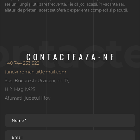
sesiuni lungi și utilizare frecventă. Fie că joci acasă, în vacanță sau
alături de prieteni, acest set oferă o experiență completă și plăcută.
ontact
CONTACTEAZA-NE
+40 744 233 922
tandyr.romania@gmail.com
Sos. Bucuresti-Urziceni, nr. 17,
H 2. Mag №25
Afumati, judetul Ilfov