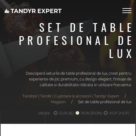
TANDYR EXPERT
SET DE TABLE
PROFESIONAL DE
LUX
Descoperă seturile de table profesional de lux, creat pentru
experiente de joc premium, cu design elegant, finisaje de
calitate si durabilitate ridicata in utilizare frecventa.
Tandoor | Tandir | Cuptoare & accesorii | Tandyr Expert
/
Magazin
/
Set de table profesional de lux
Valuta:
EUR (€)
RON (RON)
HUF (HUF)