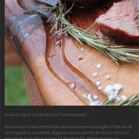
Sursa imagine: facebook.com/Tandoorexpert
Acum există toate informațiile necesare pentru a pregăti o friptură de
vită fragedă și suculentă. Alegerea tipului potrivit de carne, controlul
temperaturii și tehnica corectă de gătire fac diferența între un