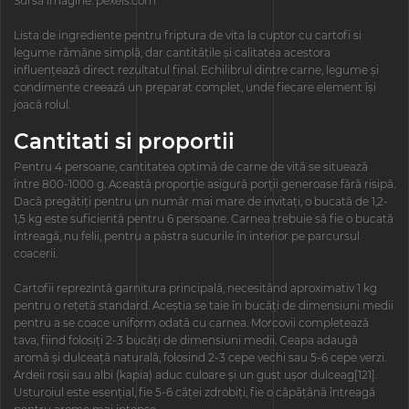
Sursa imagine: pexels.com
Lista de ingrediente pentru friptura de vita la cuptor cu cartofi si
legume rămâne simplă, dar cantitățile și calitatea acestora
influențează direct rezultatul final. Echilibrul dintre carne, legume și
condimente creează un preparat complet, unde fiecare element își
joacă rolul.
Cantitati si proportii
Pentru 4 persoane, cantitatea optimă de carne de vită se situează
între 800-1000 g. Această proporție asigură porții generoase fără risipă.
Dacă pregătiți pentru un număr mai mare de invitați, o bucată de 1,2-
1,5 kg este suficientă pentru 6 persoane. Carnea trebuie să fie o bucată
întreagă, nu felii, pentru a păstra sucurile în interior pe parcursul
coacerii.
Cartofii reprezintă garnitura principală, necesitând aproximativ 1 kg
pentru o rețetă standard. Aceștia se taie în bucăți de dimensiuni medii
pentru a se coace uniform odată cu carnea. Morcovii completează
tava, fiind folosiți 2-3 bucăți de dimensiuni medii. Ceapa adaugă
aromă și dulceață naturală, folosind 2-3 cepe vechi sau 5-6 cepe verzi.
Ardeii roșii sau albi (kapia) aduc culoare și un gust ușor dulceag[121].
Usturoiul este esențial, fie 5-6 căței zdrobiți, fie o căpățână întreagă