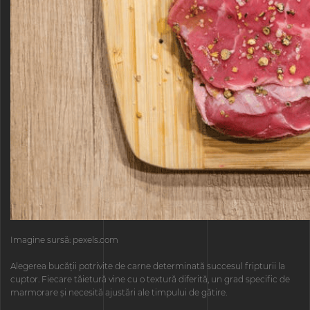
Imagine sursă: pexels.com
Alegerea bucății potrivite de carne determinată succesul fripturii la
cuptor. Fiecare tăietură vine cu o textură diferită, un grad specific de
marmorare și necesită ajustări ale timpului de gătire.