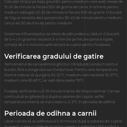
Calculați timpul pe baza greutății: pentru medium-rare aveți nevoie de
15-20 de minute la fiecare 500 de grame de carne, în schimb pentru
medium adăugați 20-25 de minute la fiecare 500 de grame. O bucată
de 1 kg va necesita deci aproximativ 30-40 de minute pentru medium-
rare și 40-50 de minute pentru medium.
Grosimea influențează și ea viteza de pătrundere a căldurii. O bucată
de 3-4 cm grosime necesită 3-4 minute pe fiecare parte la tigaie,
urmată de 2-4 minute suplimentare la cuptor pentru finalizare.
Verificarea gradului de gatire
Termometrul de carne elimină ghicitul. Introduceți sonda în centrul
bucății, fără a atinge osul sau fundul tavei. Pentru rare, temperatura
internă trebuie să ajungă la 50-52°C, medium-rare necesită 55-57°C,
medium cere 60-63°C, iar well-done peste 70°C.
Începeți verificările cu 5-10 minute înainte de timpul estimat. Carnea
continuă să se gătească și după scoaterea din cuptor, astfel
temperatura internă va mai crește cu 2-3°C în perioada de odihnă.
Perioada de odihna a carnii
Lăsați carnea să se odihnească 5-10 minute după scoaterea din cuptor.
Acoperiți-o lejer cu folie de aluminiu pentru a menține căldura fără a