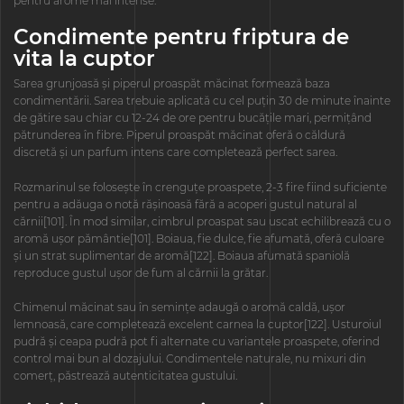
pentru arome mai intense.
Condimente pentru friptura de
vita la cuptor
Sarea grunjoasă și piperul proaspăt măcinat formează baza
condimentării. Sarea trebuie aplicată cu cel puțin 30 de minute înainte
de gătire sau chiar cu 12-24 de ore pentru bucățile mari, permițând
pătrunderea în fibre. Piperul proaspăt măcinat oferă o căldură
discretă și un parfum intens care completează perfect sarea.
Rozmarinul se folosește în crenguțe proaspete, 2-3 fire fiind suficiente
pentru a adăuga o notă rășinoasă fără a acoperi gustul natural al
cărnii[101]. În mod similar, cimbrul proaspat sau uscat echilibrează cu o
aromă ușor pământie[101]. Boiaua, fie dulce, fie afumată, oferă culoare
și un strat suplimentar de aromă[122]. Boiaua afumată spaniolă
reproduce gustul ușor de fum al cărnii la grătar.
Chimenul măcinat sau în semințe adaugă o aromă caldă, ușor
lemnoasă, care completează excelent carnea la cuptor[122]. Usturoiul
pudră și ceapa pudră pot fi alternate cu variantele proaspete, oferind
control mai bun al dozajului. Condimentele naturale, nu mixuri din
comerț, păstrează autenticitatea gustului.