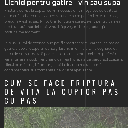
Lichid pentru gatire - vin sau supa
Friptura de vita la cuptor cu vin necesită un vin roșu sec de calitate,
cum ar fi Cabernet Sauvignon sau Barolo. Un păhărel de vin alb sec,
precum Riesling sau Pinot Gris, funcționează excelent pentru carnea
de structură mai delicată. Vinul frăgezește fibrele și adaugă
profunzime aromelor.
În plus, 20 ml de cognac bun pot fi amestecate cu carnea înainte de
gătire, alcoolul evaporându-se și lăsând în urmă aroma cognacului.
Supa de pui sau de vită poate înlocui vinul pentru cei care preferă o
variantă fără alcool, menținând carnea hidratată pe parcursul coacerii.
Uleiul de măsline, 1-2 linguri, ajută la distribuirea uniformă a
condimentelor și la formarea unei cruste apetisante.
CUM SE FACE FRIPTURA
DE VITA LA CUPTOR PAS
CU PAS