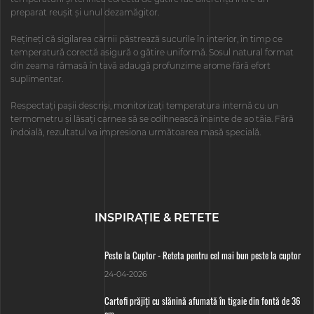
preparat reușit și unul dezamăgitor.
Rețineți că sigilarea cărnii păstrează sucurile în interior, în timp ce
temperatură corectă asigură o gătire uniformă. Sosul natural format
din zeama rămasă în tavă adaugă profunzime arome fără efort
suplimentar.
Respectați pașii descriși, monitorizați temperatura internă cu un
termometru și lăsați carnea să se odihnească înainte de ao tăia. Fără
îndoială, rezultatul va impresiona următoarea masă specială.
INSPIRAŢIE & RETETE
Peste la Cuptor - Reteta pentru cel mai bun peste la cuptor
24-04-2026
Cartofi prăjiți cu slănină afumată în tigaie din fontă de 36