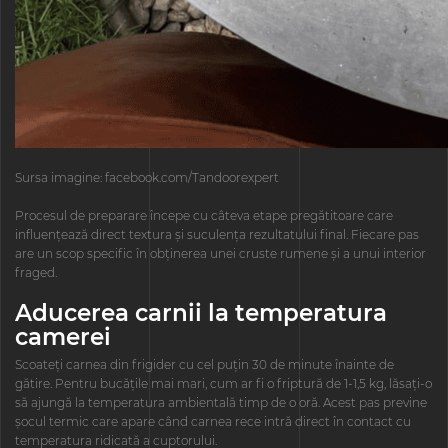
Sursa imagine: facebook.com/Tandoorexpert
Procesul de preparare începe cu câteva etape pregătitoare care
influențează direct textura și suculența rezultatului final. Fiecare pas
are un scop specific în obținerea unei cruste rumene și a unui interior
fraged.
Aducerea carnii la temperatura
camerei
Scoateți carnea din frigider cu cel puțin 30 de minute înainte de
gătire. Pentru bucățile mai mari, cum ar fi o friptură de 1-1,5 kg, lăsați-o
să ajungă la temperatura ambientală timp de o oră. Acest pas previne
șocul termic care apare când carnea rece intră direct în contact cu
temperatura ridicată a cuptorului.