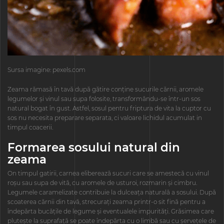
Sursa imagine: pexels.com
Zeama rămasă în tavă după gătire conține sucurile cărnii, aromele
legumelor și vinul sau supa folosite, transformându-se într-un sos
natural bogat în gust. Astfel, sosul pentru friptura de vita la cuptor cu
sos nu necesita preparare separata, ci valoare lichidul acumulat in
timpul coacerii.
Formarea sosului natural din
zeama
On timpul gatirii, carnea eliberează sucuri care se amestecă cu vinul
roșu sau supa de vită, cu aromele de usturoi, rozmarin și cimbru.
Legumele caramelizate contribuie la dulceața naturală a sosului. După
scoaterea cărnii din tavă, strecurați zeama printr-o sit fină pentru a
îndepărta bucățile de legume și eventualele impurități. Grăsimea care
plutește la suprafață se poate îndepărta cu o limbă sau cu șervețele de