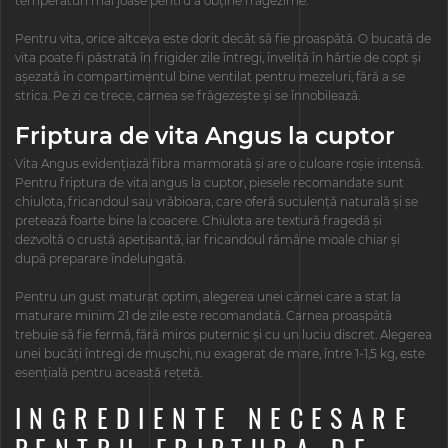
temperaturi mai joase pentru a obține frăgezime.
Pentru vita, orice altceva este dorit decât să fie proaspătă. O bucată de
vita poate fi păstrată în frigider zile întregi, învelită în hârtie de copt și
așezată în compartimentul bine ventilat pentru mezeluri, fără a se
strica. Pe zi ce trece, carnea se frăgezește și se înnobilează.
Friptura de vita Angus la cuptor
Vita Angus evidențiază fibra marmorată și are o culoare roșie intensă.
Pentru friptura de vita angus la cuptor, piesele recomandate sunt
chiulota, fricandoul sau vrăbioara, care oferă suculență naturală și se
pretează foarte bine la coacere. Chiulota are textură fragedă și
dezvoltă o crustă apetisantă, iar fricandoul rămâne moale chiar și
după preparare îndelungată.
Pentru un gust maturat optim, alegerea unei cărnei care a stat la
maturare minim 21 de zile este recomandată. Carnea proaspătă
trebuie să fie fermă, fără miros puternic și cu un luciu discret. Alegerea
unei bucăți întregi de mușchi, nu exagerat de mare, între 1-1,5 kg, este
esențială pentru această rețetă.
INGREDIENTE NECESARE