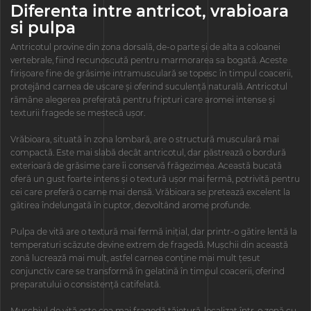
Diferenta intre antricot, vrabioara
si pulpa
Antricotul provine din zona dorsală, de-o parte și de alta a coloanei
vertebrale, fiind recunoscută pentru marmorarea sa bogată. Aceste
firișoare fine de grăsime intramusculară se topesc în timpul coacerii,
protejând carnea de uscare și oferind suculență naturală. Antricotul
rămâne alegerea preferată pentru fripturi care aromei intense și
texturii fragede se mestecă ușor.
Vrăbioara, situată în zona lombară, are o structură musculară mai
compactă. Este mai slabă decât antricotul, dar păstrează o bordură
exterioară de grăsime care îi conservă frăgezimea. Această bucată
oferă un gust foarte intens și o textură ușor mai fermă, potrivită pentru
cei care preferă o carne mai densă. Vrăbioara se pretează excelent la
gătirea îndelungată în cuptor, dezvoltând arome profunde.
Pulpa de vită are o textură mai fermă inițial, dar printr-o gătire lentă la
temperaturi scăzute devine extrem de fragedă. Mușchii din această
zonă lucrează mai mult, astfel carnea conține mai mult țesut
conjunctiv care se transformă în gelatină în timpul coacerii, oferind
preparatului o consistență catifelată.
Mușchiul de vită este cea mai fragedă tăietură, localizat într-o zonă cu