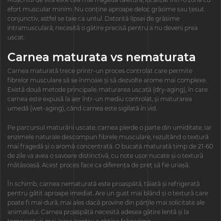
efort muscular minim. Nu conține aproape deloc grăsime sau țesut
conjunctiv, astfel se taie ca untul. Datorită lipsei de grăsime
intramusculară, necesită o gătire precisă pentru a nu deveni prea
uscat.
Carnea maturata vs nematurata
Carnea maturată trece printr-un proces controlat care permite
fibrelor musculare să se înmoaie și să dezvolte arome mai complexe.
Există două metode principale: maturarea uscată (dry-aging), în care
carnea este expusă la aer într-un mediu controlat, și maturarea
umedă (wet-aging), când carnea este sigilată în vid.
Pe parcursul maturării uscate, carnea pierde o parte din umiditate, iar
enzimele naturale descompun fibrele musculare, rezultând o textură
mai fragedă și o aromă concentrată. O bucată maturată timp de 21-60
de zile va avea o savoare distinctivă, cu note ușor nucate și o textură
mătăsoasă. Acest proces face ca diferența de preț să fie uriașă.
În schimb, carnea nematurată este proaspătă, tăiată și refrigerată
pentru gătit aproape imediat. Are un gust mai blând și o textură care
poate fi mai dură, mai ales dacă provine din părțile mai solicitate ale
animalului. Carnea proaspătă necesită adesea gătire lentă și la