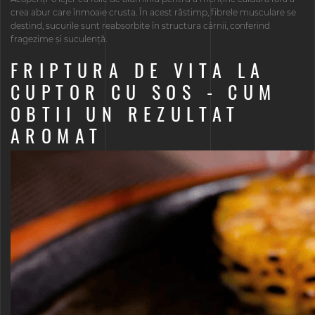
crea abur care înmoaie crusta. În acest răstimp, fibrele musculare se
destind, sucurile sunt reabsorbite în structura cărnii, conferind
fragezime și suculență.
FRIPTURA DE VITA LA
CUPTOR CU SOS - CUM
OBTII UN REZULTAT
AROMAT