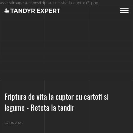
assets/images/recipes/friptura-de-vita-la-cuptor (3).png
TANDYR EXPERT
Friptura de vita la cuptor cu cartofi si
legume - Reteta la tandir
24-04-2026