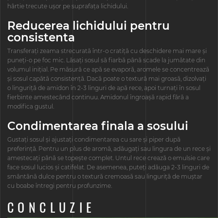
hârtie trecute ușor pe suprafața lichidului.
Reducerea lichidului pentru
consistenta
Transferați zeama strecurată într-o cratiță cu deschidere mai mare și
puneți-o pe foc mic. Lăsați sosul să fiarbă până scade la jumătate din
volumul inițial. Pe măsură ce apă se evaporă, aromele se concentrează
și sosul capătă consistență. Dacă poate o textură mai groasă, dizolvați
o linguriță de amidon în 2-3 linguri de apă rece, apoi turnați în sosul
fierbinte amestecând continuu. Amidonul îngroașă rapid fără a
modifica gustul.
Condimentarea finala a sosului
Gustați sosul și ajustați condimentarea cu sare și piper după
preferință. Pentru un plus de aromă, adăugați sau lingura de un rece și
amestecați până se topește complet. Untul rece crează o emulsie care
face sosul lucios și catifelat. De asemenea, puteți adăuga 2-3 linguri de
smântână dulce pentru o textură cremoasă sau linguriță de muștar
cu boabe întregi pentru profunzime.
CONCLUZIE