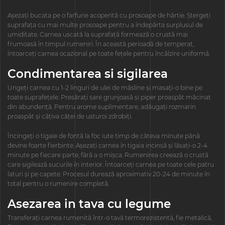
Așezați bucata pe o farfurie acoperită cu prosoape de hârtie. Ștergeți
suprafața cu mai multe prosoape pentru a îndepărta surplusul de
umiditate. Carnea uscată la suprafață formează o crustă mai
frumoasă în timpul rumeniri. În această perioadă de temperat,
întoarceți carnea ocazional pe toate fețele pentru încălzire uniformă.
Condimentarea si sigilarea
Ungeți carnea cu 1-2 linguri de ulei de măsline și masați-o bine pe
toate suprafețele. Presărați sare grunjoasă și piper proaspăt măcinat
din abundență. Pentru arome suplimentare, adăugați rozmarin
proaspăt și câțiva căței de usturoi zdrobiți.
Încingeți o tigaie de fontă la foc iute timp de câteva minute până
devine foarte fierbinte. Așezați carnea în tigaia incinsă și lăsați-o 2-4
minute pe fiecare parte, fără a o mișca. Rumenirea creează o crustă
care sigilează sucurile în interior. Întoarceți carnea pe toate cele patru
laturi și pe capete. Procesul durează aproximativ 20-24 de minute în
total pentru o rumenire completă.
Asezarea in tava cu legume
Transferați carnea rumenită într-o tavă termorezistentă, fie metalică,