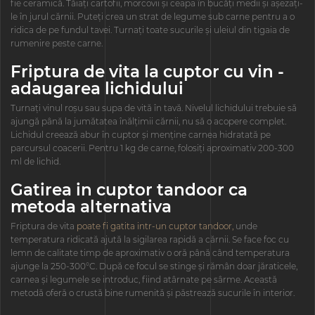
fie ceramică. Tăiați cartofii, morcovii și ceapa în bucăți medii și așezați-
le în jurul cărnii. Puteți crea un strat de legume sub carne pentru a o
ridica de pe fundul tavei. Turnați toate sucurile și uleiul din tigaia de
rumenire peste carne.
Friptura de vita la cuptor cu vin -
adaugarea lichidului
Turnați vinul roșu sau supa de vită în tavă. Nivelul lichidului trebuie să
ajungă până la jumătatea înălțimii cărnii, nu să o acopere complet.
Lichidul creează abur în cuptor și menține carnea hidratată pe
parcursul coacerii. Pentru 1 kg de carne, folosiți aproximativ 200-300
ml de lichid.
Gatirea in cuptor tandoor ca
metoda alternativa
Friptura de vita
poate fi gatita intr-un cuptor tandoor,
unde
temperatura ridicată ajută la sigilarea rapidă a cărnii. Se face foc cu
lemn de calitate timp de aproximativ o oră până când temperatura
ajunge la 250-300°C. După ce focul se stinge și rămân doar jăraticele,
carnea și legumele se introduc, fiind atârnate pe sârme. Această
metodă oferă o crustă bine rumenită și păstrează sucurile în interior.