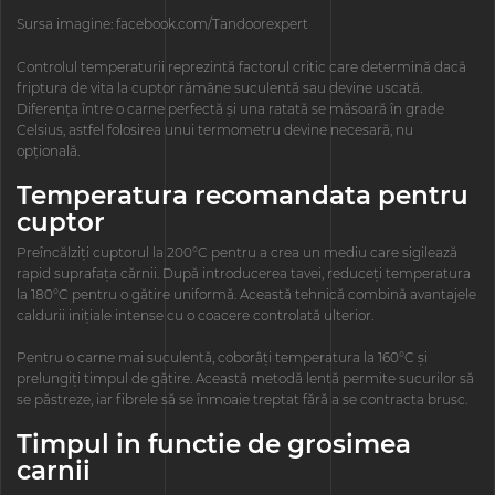
Sursa imagine: facebook.com/Tandoorexpert
Controlul temperaturii reprezintă factorul critic care determină dacă
friptura de vita la cuptor rămâne suculentă sau devine uscată.
Diferența între o carne perfectă și una ratată se măsoară în grade
Celsius, astfel folosirea unui termometru devine necesară, nu
opțională.
Temperatura recomandata pentru
cuptor
Preîncălziți cuptorul la 200°C pentru a crea un mediu care sigilează
rapid suprafața cărnii. După introducerea tavei, reduceți temperatura
la 180°C pentru o gătire uniformă. Această tehnică combină avantajele
caldurii inițiale intense cu o coacere controlată ulterior.
Pentru o carne mai suculentă, coborâți temperatura la 160°C și
prelungiți timpul de gătire. Această metodă lentă permite sucurilor să
se păstreze, iar fibrele să se înmoaie treptat fără a se contracta brusc.
Timpul in functie de grosimea
carnii