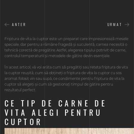
ANTER
URMAT
Friptura de vita la cuptor este un preparat care impresionează mesele
speciale, dar pentru a rămâne fragedă și suculentă, carnea necesită o
tehnică corectă de pregătire. Astfel, alegerea tipului potrivit de carne,
controlul temperaturii și metodele de gătire devin esențiale.
În acest articol, vă voi arăta cum să pregătiți sau reteta friptura de vita
la cuptor reușită, cum să obțineți o friptura de vita la cuptor cu sos
aromat folosit vin sau supă, ce condimente pentru friptura de vita la
cuptor să alegeți și cum să gestionați timpul de gătire pentru
rezultatul perfect.
CE TIP DE CARNE DE
VITA ALEGI PENTRU
CUPTOR