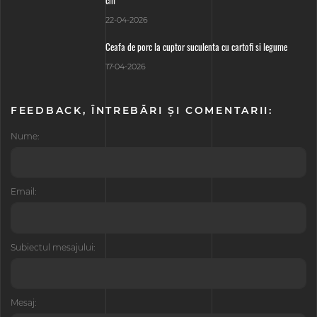
cm
22-04-2026
Ceafa de porc la cuptor suculenta cu cartofi si legume
17-04-2026
FEEDBACK, ÎNTREBĂRI ȘI COMENTARII:
Nume:
Email:
Subiectul mesajului:
Mesaj: