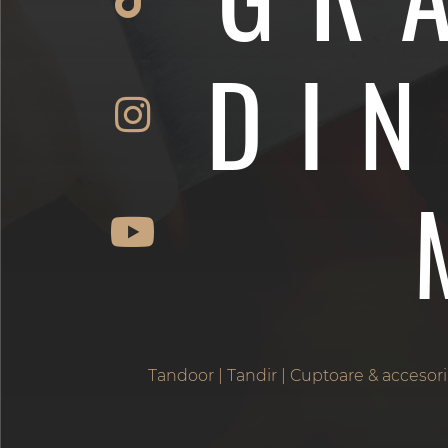
DI
Tandoor | Tandir | Cuptoare & accesori