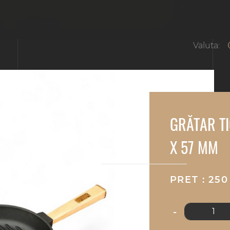
Valuta:
GRĂTAR TI
X 57 MM
PRET : 25
-