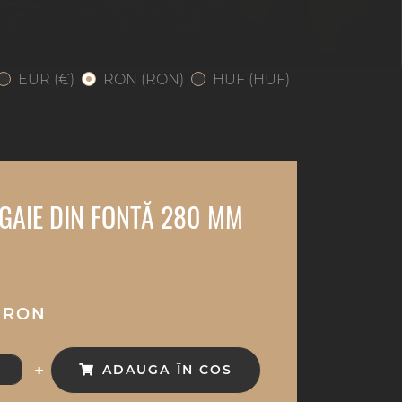
EUR (€)
RON (RON)
HUF (HUF)
GAIE DIN FONTĂ 280 MM
0 RON
+
ADAUGA ÎN COS