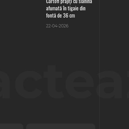
Cartofi prăjiți cu slănină
afumată în tigaie din
fontă de 36 cm
22-04-2026
actea