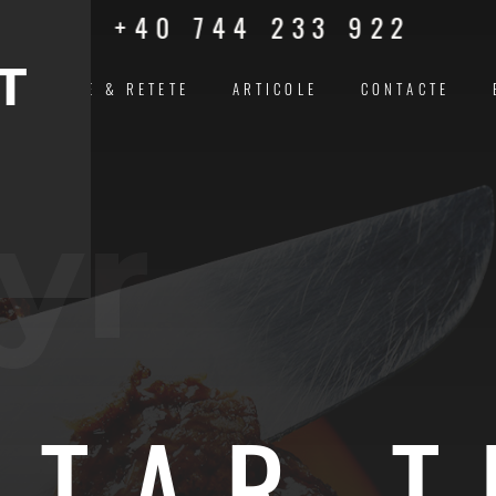
+40 744 233 922
T
INSPIRAŢIE & RETETE
ARTICOLE
CONTACTE
yr
ĂTAR T