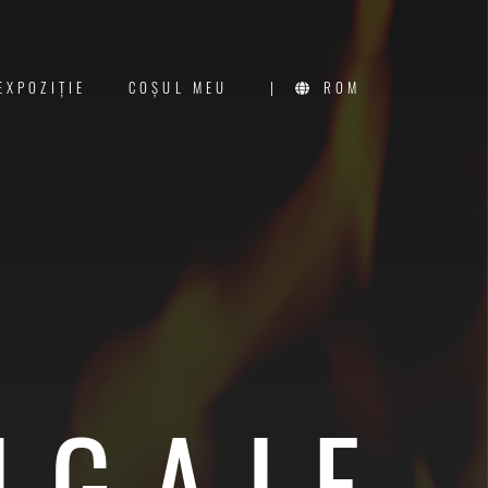
EXPOZIŢIE
COŞUL MEU
|
ROM
IGAIE