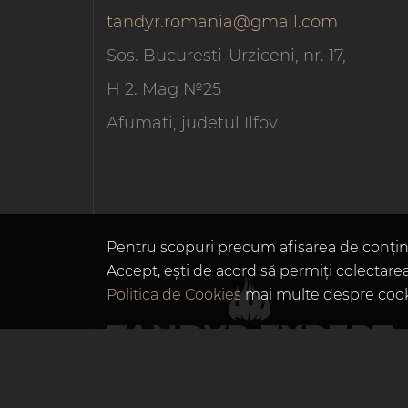
tandyr.romania@gmail.com
Sos. Bucuresti-Urziceni, nr. 17,
H 2. Mag №25
Afumati, judetul Ilfov
Pentru scopuri precum afișarea de conțin
Accept, ești de acord să permiți colectarea
Politica de Cookies
mai multe despre cookie
TANDYR EXPERT
© Tandyr Expert 2026. Toate drepturile rezervate.