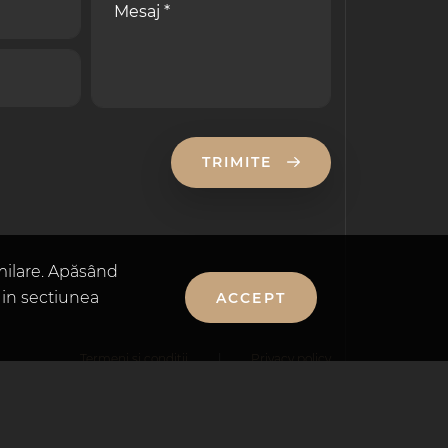
TRIMITE
milare. Apăsând
ă in sectiunea
ACCEPT
Termeni si conditii
|
Privacy policy
by S1TEMAKER & S3N1CH