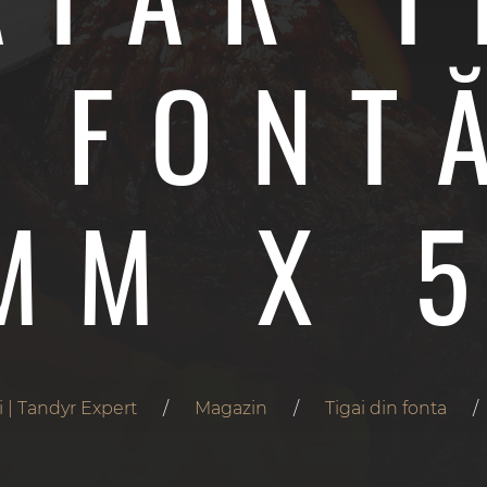
N FONT
MM X 
i | Tandyr Expert
/
Magazin
/
Tigai din fonta
/