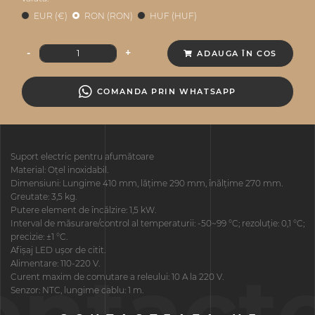
EUR (€)
RON (RON)
HUF (HUF)
-
+
ADAUGA ÎN COS
COMANDA PRIN WHATSAPP
Suport electric pentru afumătoare
Material: Oțel inoxidabil.
Dimensiuni: Lungime 410 mm, lățime 290 mm, înălțime 270 mm.
Greutate: 3,5 kg.
Putere element de încălzire: 1,5 kW.
Interval de măsurare/control al temperaturii: -50~99 °C; rezoluție: 0,1 °C;
precizie: ±1 °C.
Afișaj LED ușor de citit.
ontact
Alimentare: 110-220 V.
Curent maxim de comutare a releului: 10 A la 220 V.
Senzor: NTC, lungime cablu: 1 m.