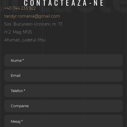
CONTACTEAZA-NE
+40 744 233 922
tandyr.romania@gmail.com
Sos. Bucuresti-Urziceni, nr. 17,
H 2. Mag №25
Afumati, judetul Ilfov