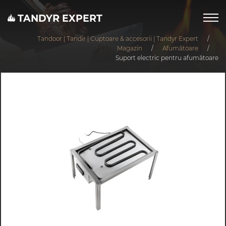
TANDYR EXPERT
Tandoor | Tandir | Cuptoare & accesorii | Tandyr Expert
/
Magazin
/
Afumătoare
/
Suport electric pentru afumătoare