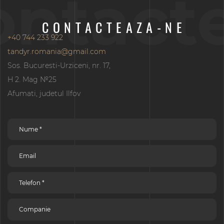
ontact
CONTACTEAZA-NE
+40 744 233 922
tandyr.romania@gmail.com
Sos. Bucuresti-Urziceni, nr. 17,
H 2. Mag №25
Afumati, judetul Ilfov