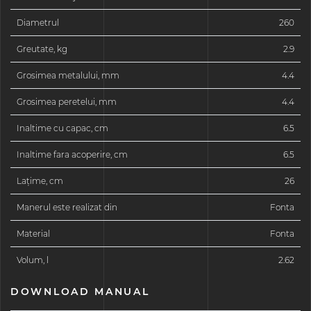
Diametrul
260
Greutate, kg
2.9
Grosimea metalului, mm
4.4
Grosimea peretelui, mm
4.4
Inaltime cu capac, cm
6.5
Inaltime fara acoperire, cm
6.5
Laţime, cm
26
Manerul este realizat din
Fonta
Material
Fonta
Volum, l
2.62
DOWNLOAD MANUAL