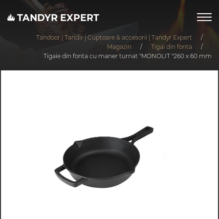
TANDYR EXPERT
Tandoor | Tandir | Cuptoare & accesorii | Tandyr Expert
/
Magazin
/
Tigai din fonta
/
Tigaie din fonta cu maner turnat "MONOLIT "260 x 60 mm