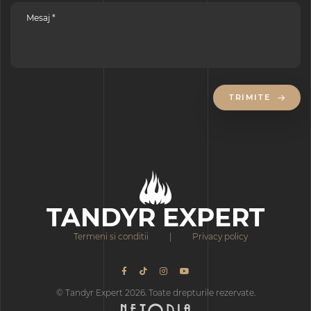
TRIMITE
TANDYR EXPERT
Termeni si conditii
|
Privacy policy
© Tandyr Expert 2026. Toate drepturile rezervate.