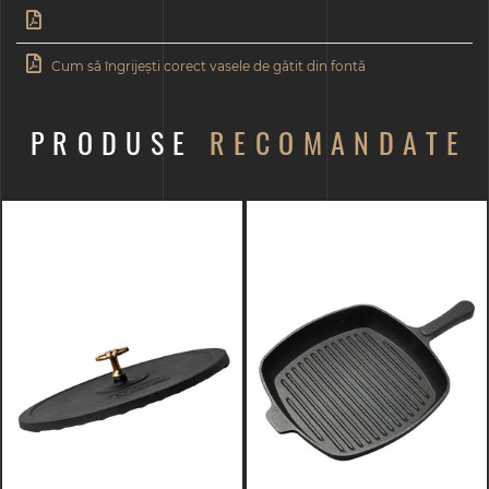
Cum să îngrijești corect vasele de gătit din fontă
PRODUSE
RECOMANDATE