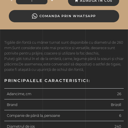
-
+
ADAUGA ÎN COS
COMANDA PRIN WHATSAPP
Tigăile din fontă cu mâner turnat sunt disponibile cu diametrul de 260
mm.Sunt considerate cele mai practice și versatile, deoarece sunt
potrivite pentru prăjire, coacere și utilizare la foc deschis,
Puteți găti totul în el: de la omletă, carne, legume până la sosuri și chiar
plăcinte.De asemenea, este convenabil să depozitați o astfel de tigaie,
poate fi atașată cu ușurință de ochiul din fontă,
PRINCIPALELE CARACTERISTICI:
Adancime, cm
26
Brand
Brizoll
Companie de până la, persoane
6
Diametrul de jos
240