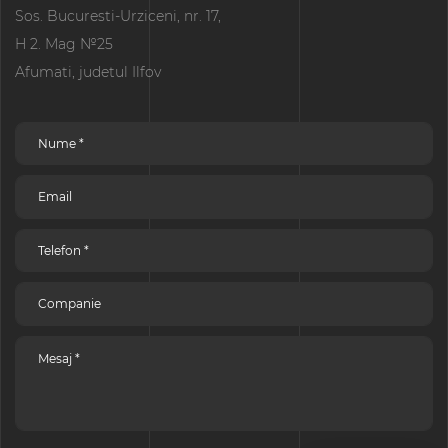
Sos. Bucuresti-Urziceni, nr. 17,
H 2. Mag №25
Afumati, judetul Ilfov