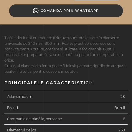
COMANDA PRIN WHATSAPP
Tigăile din fontă cu mânere (friteuze) sunt prezentate în diametre
universale de 240 mm-300 mm, Foarte practice, deoarece sunt
potrivite pentru prăjire, coacere și utilizare la foc deschis, Gustul
preparatelor preparate în vase de fontă nu poate fi în comparație cu
orice,
Cuptorul olandez din fonta poate fi folosit pe toate tipurile de aragaz si
poate fi folosit si pentru coacere in cuptor.
PRINCIPALELE CARACTERISTICI:
Adancime, cm
28
Brand
Brizoll
Companie de până la, persoane
6
Diametrul de jos
260