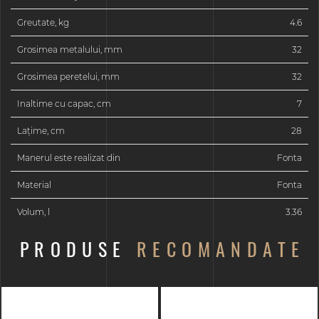
Greutate, kg
4.6
Grosimea metalului, mm
32
Grosimea peretelui, mm
32
Inaltime cu capac, cm
7
Laţime, cm
28
Manerul este realizat din
Fonta
Material
Fonta
Volum, l
3.36
PRODUSE
RECOMANDATE