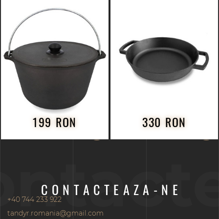
199 RON
330 RON
ontact
CONTACTEAZA-NE
+40 744 233 922
tandyr.romania@gmail.com