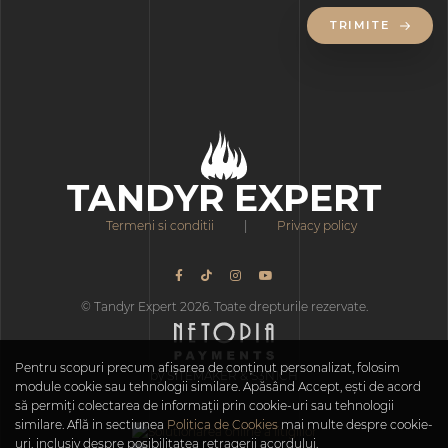
TRIMITE
TANDYR EXPERT
Termeni si conditii
|
Privacy policy
© Tandyr Expert 2026. Toate drepturile rezervate.
Pentru scopuri precum afișarea de conținut personalizat, folosim
by S1TEMAKER & S3N1CH
module cookie sau tehnologii similare. Apăsând Accept, ești de acord
să permiți colectarea de informații prin cookie-uri sau tehnologii
similare. Află in sectiunea
Politica de Cookies
mai multe despre cookie-
uri, inclusiv despre posibilitatea retragerii acordului.