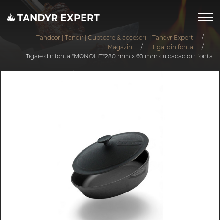
TANDYR EXPERT
Tandoor | Tandir | Cuptoare & accesorii | Tandyr Expert
/
Magazin
/
Tigai din fonta
/
Tigaie din fonta "MONOLIT"280 mm x 60 mm cu cacac din fonta